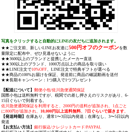
写真をクリックすると自動的にLINEの友だちに追加されます。
500円オフのクーポン
★★ご注文前、新しいLINEお友達に
を数
量限定に配布中、ぜひ見逃せないように
★★3600以上のブランドと提携したメーカー直送
★★300以上のブランド、1000万点以上の商品を取り扱い
★★LINE注文で
10%OFF
、LINE注文で特典ギフトが選べる
★★商品の100%お届けを保証、発送前に商品の確認動画を送付
★★長期キャンペーン：1つ購入で1つプレゼント
【配送について】
郵便小包/佐川急便通関保証
国際小包は送料無料ですが、税関での差し押さえのリスクがあり、6-
15日ぐらいで到着する。
佐川急便通関保証を利用すると、2000円の送料が追加され、1点ごと
に800円が追加され、
10,000円以上送料無料
。
7日ぐらいで届きます
。
【発送時期】
在庫あり、通常1〜3日以内発送；在庫なし、3〜5日以内
発送
【お支払い方法】
銀行振込/クレジットカード/PAYPAL