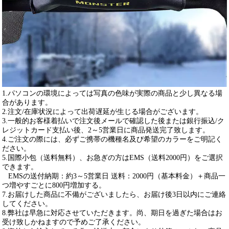
1.パソコンの環境によっては写真の色味が実際の商品と少し異なる場
合があります。
2.注文/在庫状況によって出荷遅延が生じる場合がございます。
3.一般的お客様着払いで注文後メールで確認した後または銀行振込/ク
レジットカード支払い後、2～5営業日に商品発送完了致します。
4.ご注文の際には、必ずご携帯の機種名及び希望のカラーをご明記く
ださい。
5.国際小包（送料無料）、お急ぎの方はEMS（送料2000円）をご選択
できます。
EMSの送付納期：約3～5営業日 送料：2000円（基本料金）＋商品一
つ増やすごとに800円増加する。
7.お届けした商品に不備がございましたら、お届け後3日以内にご連絡
してください。
8.弊社は早急に対応させていただきます。尚、期日を過ぎた場合はお
受け致しかねますので予めご了承ください。