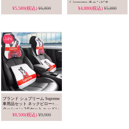
ム/supreme チャンピオ
ン/champion カー用品
¥5,580(税込)
¥6,800
¥4,880(税込)
¥5,880
-14%
ブランド シュプリーム Supreme
車用品セット ネックピロー+腰
クッション 2点セット ヘッドレ
スト
¥8,500(税込)
¥9,900