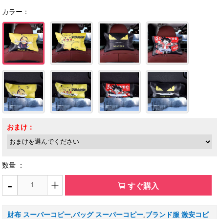
カラー：
おまけ：
数量 ：
-
+
すぐ購入
財布 スーパーコピー
,
バッグ スーパーコピー
,
ブランド服 激安コピ