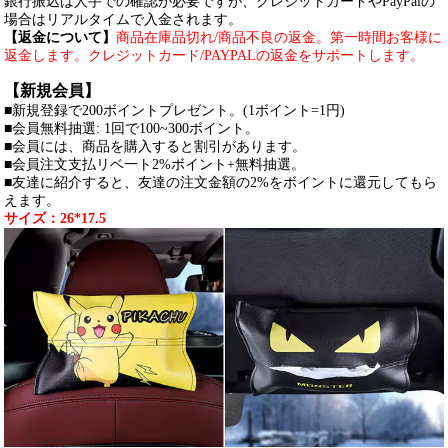
銀行振込は人手での確認が必要ですが、クレジットカードやPayPalの
場合はリアルタイムで入金されます。
【返金について】
商品在庫品切れ/商品不良の返金。第一時間お客様に
返金します。クレジットカード/PAYPALの返金をサポートします。
【新規会員】
■新規登録で200ボイントプレゼント。(1ボイント=1円)
■会員無料抽選: 1回で100~300ボイント。
■会員には、商品を購入すると割引があります。
■会員注文支払リベ一ト2%ボイント+無料抽選。
■友達に紹介すると、友達の注文金額の2%をボイントに還元してもら
えます。
サイズ：26*17.5