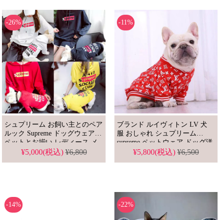
-26%
-11%
シュプリーム お飼い主とのペア
ブランド ルイヴィトン LV 犬
ルック Supreme ドッグウェア
服 おしゃれ シュプリーム
ペットとお揃い レディース メ
supreme ペットウェア ドッグ洋
ンズ 親子服 犬 猫 服 小型犬 ブ
服 かわいい 安いドッグウェア
¥5,000(税込)
¥6,800
¥5,800(税込)
¥6,500
ランド ペット洋服 ストリート
系
-14%
-22%