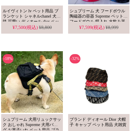
ルイヴィトン lv ペット用品 ブ
シュプリーム 犬 フードボウル
ランケット シャネルchanel 犬絨
陶磁器の容器 Supreme ペット
毯 可愛い ディオール dior ペッ
フードボウル 餌入れ 水飲み器
ト用毛布 フェンディfendi 犬雑
給水器 SUPREME 犬用品 灰皿
¥7,500(税込)
¥8,800
¥7,599(税込)
¥8,999
貨 ふわふわ 高品質
ご利用可 収納容器 セラミック
製
-18%
-32%
シュプリーム 犬用リュックサッ
ブランド ディオール Dior 犬帽
ク おしゃれ Supreme 犬用バッ
子 キャップ ペット用品 犬雑貨
グ お菓子いれ ペット用品 ブラ