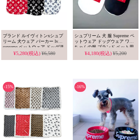
ブランド ルイヴィトンxシュプ
シュプリーム 犬 服 Supreme ペ
リーム 犬ウェア パーカー lv
ットウェア ドッグウェア ワン
supreme ペットウェア ドッグ洋
ちゃんの服 ブランド ペット用
服 パロディ風
品 トレーナー 小型犬服 中型犬
¥5,280(税込)
¥6,580
¥4,180(税込)
¥5,200
服 チョッキ 可愛い
-15%
-16%