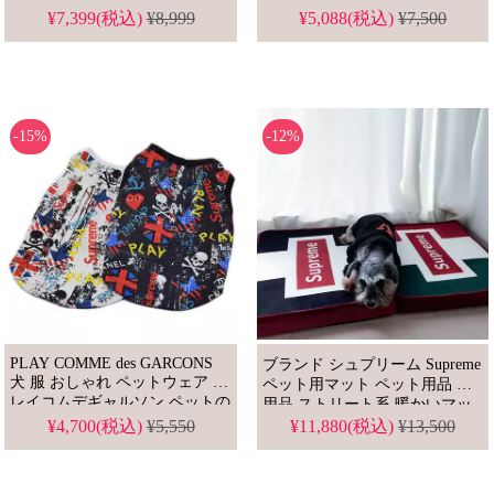
ンド 犬用品 大人気
¥7,399(税込)
¥8,999
¥5,088(税込)
¥7,500
-15%
-12%
PLAY COMME des GARCONS
ブランド シュプリーム Supreme
犬 服 おしゃれ ペットウェア プ
ペット用マット ペット用品 犬
レイコムデギャルソン ペットの
用品 ストリート系 暖かいマッ
服 チョッキ シャツ パロディ風
ト 解体洗滌可能 65*50*6
¥4,700(税込)
¥5,550
¥11,880(税込)
¥13,500
ブランド ドッグウェア 小型、
中型犬用服 高品質 スーパーコ
ピー通販