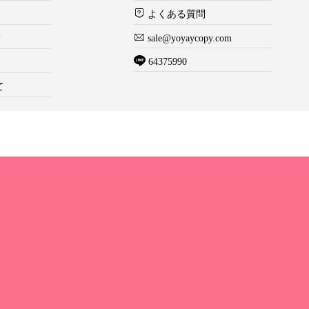
よくある質問
て
sale@yoyaycopy.com
64375990
て