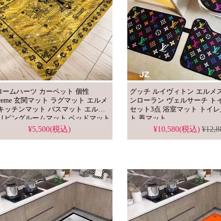
ロームハーツ カーペット 個性
グッチ ルイヴィトン エルメ
preme 玄関マット ラグマット エルメ
ンローラン ヴェルサーチ ト
 キッチンマット バスマット エルメ
セット3点 浴室マット トイ
 リビングルームマット ベッドマット
ト 蓋マット
り止めシート ファッション通販
¥5,500(税込)
¥10,580(税込)
¥12,8