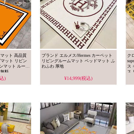
スマット 高品質
ブランド エルメス/Hermes カーペット
ク
ラグマット リビン
リビングルームマット ベッドマット ふ
su
ンマット ルーム
わふわ 厚地
ス
料無料
ス
滑
税込)
¥14,999(税込)