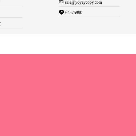
て
sale@yoyaycopy.com
64375990
て