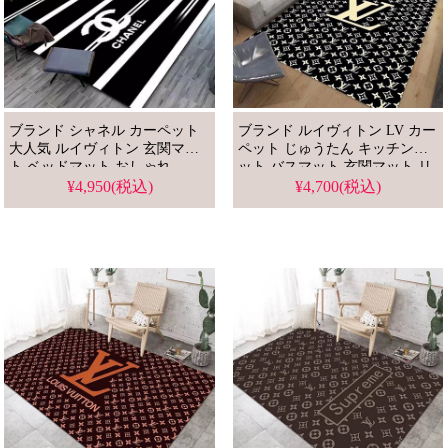
ブランド シャネル カーペット
ブランド ルイヴィトン LV カー
大人気 ルイヴィトン 玄関マッ
ペット じゅうたん キッチンマ
ト ベッドマット おしゃれ
ット バスマット 玄関マット リ
supreme kaws リビングルームマ
ビングルームマット 飾りマット
¥4,950(税込)
¥4,700(税込)
ット キッチンマット ヴェルサ
高品質 厚さ7mm 限定販売
ーチ バスマット 両用 高品質