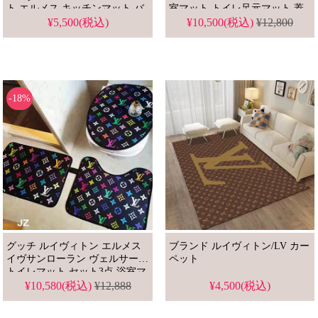
ト エルメス キッチンマット バ
室マット トイレ足元マット 蓋
スマット エルメス リビングル
マット
¥5,500(税込)
¥10,500(税込)
¥12,800
ームマット ベッドマット 滑り
止めシート ファッション通販
-18%
グッチ ルイヴィトン エルメス
ブランド ルイヴィトン/LV カー
イヴサンローラン ヴェルサーチ
ペット
トイレマット セット3点 浴室マ
ット トイレ足元マット 蓋マッ
¥10,580(税込)
¥12,888
¥4,500(税込)
ト