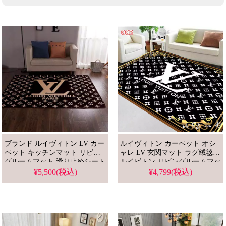
ブランド ルイヴィトン LV カー
ルイヴィトン カーペット オシ
ペット キッチンマット リビン
ャレ LV 玄関マット ラグ絨毯
グルームマット 滑り止めシート
ルイビトン リビングルームマッ
高品質
ト ベッドマット 大人気 ハーイ
¥5,500(税込)
¥4,799(税込)
ブランド キッチンマット 滑り
止めシート 抗菌 防臭 吸水