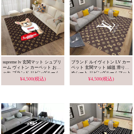
supreme lv 玄関マット シュプリ
ブランド ルイヴィトン LV カー
ーム ヴィトン カーペット おし
ペット 玄関マット 絨毯 滑り止
ゃれ ブランド リビングルーム
めシート リビングルームマット
マット ラグマット バスマット
バスマット ベッドマット
¥4,500(税込)
¥4,500(税込)
ペットマット 滑り止めシート
高品質