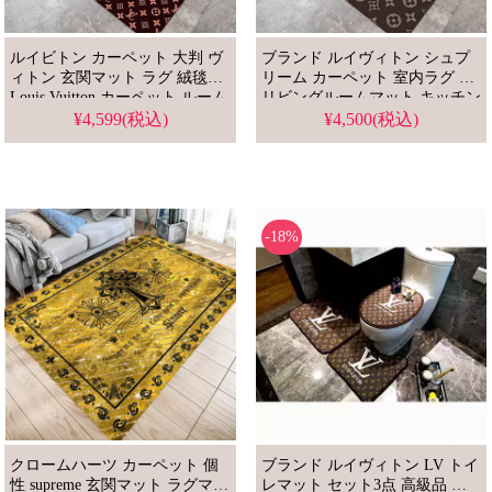
ルイビトン カーペット 大判 ヴ
ブランド ルイヴィトン シュプ
ィトン 玄関マット ラグ 絨毯
リーム カーペット 室内ラグ LV
Louis Vuitton カーペット ルーム
リビングルームマット キッチン
マット 滑り止めマット 高品質
マット 滑り止めシート ベッド
¥4,599(税込)
¥4,500(税込)
ブランド キッチンマット モノ
マット 芸能人愛用
グラム柄デザイン
-18%
クロームハーツ カーペット 個
ブランド ルイヴィトン LV トイ
性 supreme 玄関マット ラグマッ
レマット セット3点 高級品 浴