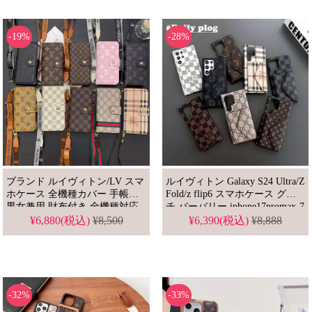
ース
-19%
-28%
ブランド ルイヴィトン/LV スマ
ルイヴィトン Galaxy S24 Ultra/Z
ホケース 全機種カバー 手帳型
Fold/z flip6 スマホケース グッ
男女兼用 財布付き 全機種対応
チ バーバリー iphone17promax-7
ケース
用保護ケース
¥6,880(税込)
¥8,500
¥6,390(税込)
¥8,888
-32%
-33%