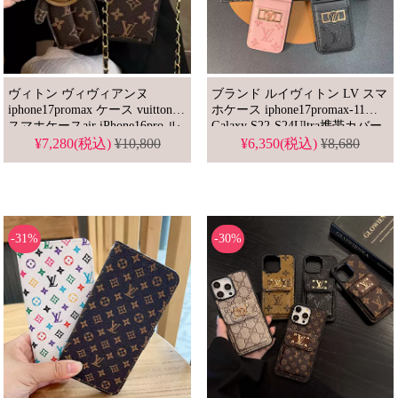
ヴィトン ヴィヴィアンヌ
ブランド ルイヴィトン LV スマ
iphone17promax ケース vuitton
ホケース iphone17promax-11
スマホケースair iPhone16pro ル
Galaxy S22-S24Ultra携帯カバー
イ ヴィトン スマホ ショルダー
財布型 カードや小銭入れ
¥7,280(税込)
¥10,800
¥6,350(税込)
¥8,680
iphone15/14/13ケース ブランド
かわいい iphoneケース チェーン
-31%
-30%