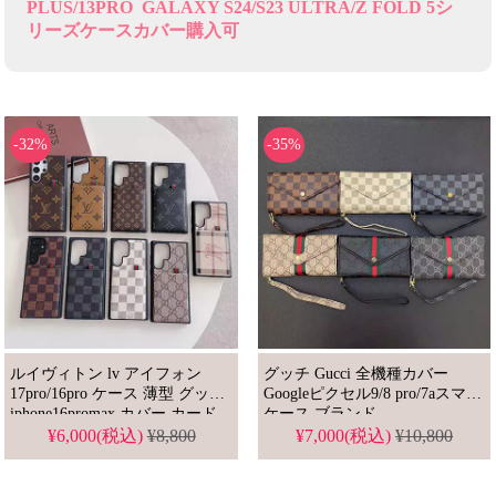
PLUS/13PRO GALAXY S24/S23 ULTRA/Z FOLD 5シ
リーズケースカバー購入可
-32%
-35%
ルイヴィトン lv アイフォン
グッチ Gucci 全機種カバー
17pro/16pro ケース 薄型 グッチ
Googleピクセル9/8 pro/7aスマホ
iphone16promax カバー カード
ケース ブランド
iphone17promax/16plus
収納 バーバリー スマホケース
¥6,000(税込)
¥8,800
¥7,000(税込)
¥10,800
galaxys24ultra xperia googlepixel
Galaxy S24/S23/S22 ULTRA携帯
Aquos sense7 Plus シリーズ保護
カバー ギャラクシー ケース ハ
ケース お洒落 全機種対応 ケ
イブランド 字母プリント