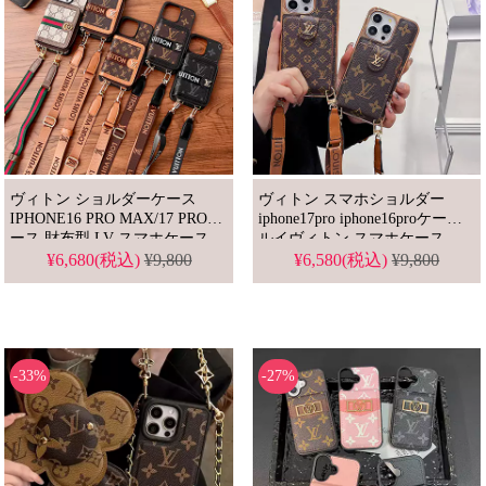
ヴィトン ショルダーケース
ヴィトン スマホショルダー
IPHONE16 PRO MAX/17 PROケ
iphone17pro iphone16proケース
ース 財布型 LV スマホケース
ルイヴィトン スマホケース
アイホン16PLUS/15promax ケー
iphone15/15plus/14/11けーす ハ
¥6,680(税込)
¥9,800
¥6,580(税込)
¥9,800
ス 斜め掛け ハイブランド
イ ブランド カード収納 カード
iphone15/14plus/13/12proカバー
収納 メンズ/レディース 肩掛け
カード収納 男女 肩掛け 高品質
上品
-33%
-27%