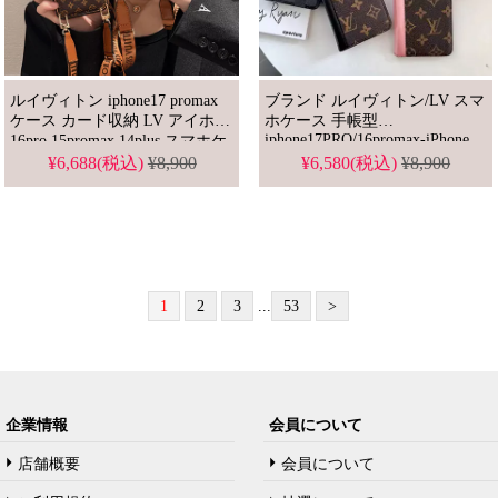
ルイヴィトン iphone17 promax
ブランド ルイヴィトン/LV スマ
ケース カード収納 LV アイホン
ホケース 手帳型
iphone17PRO/16promax-iPhone
16pro 15promax 14plus スマホケ
SE3対応
ース ショルダー ストラップ付
¥6,688(税込)
¥8,900
¥6,580(税込)
¥8,900
き ルイビトン iphoneカバー 背
面収納 ブランドコピー
1
2
3
...
53
>
企業情報
会員について
店舗概要
会員について