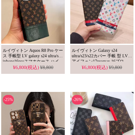
ルイヴィトン Aquos R8 Pro ケー
ルイヴィトン Galaxy s24
ス 手帳型 LV galaxy s24 ultra/s23
ultra/s23/s22カバー 手帳 型 LV
iphone16proスマホケース ハイ
アイフォン17promax 16プロ
ブランド Xperia 10 III/1VI
15plusスマホケース 財布付き ブ
¥6,800(税込)
¥8,800
¥6,800(税込)
¥9,800
google pixel9/8 pro/7a手帳ケース
ランド Xperia 5V/10v/1 vi Aquos
ルイビトン 通販
sense7携帯ケース ビトン google
pixel9/8pro/7aけーす
-25%
-26%