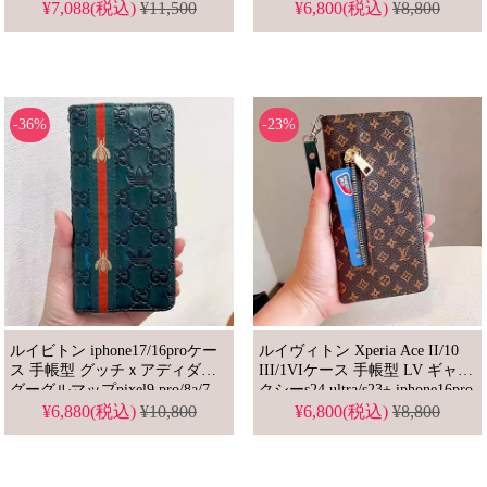
iphone15pro/14ケース 人気ブラ
VERSACE ギャラクシーs24
¥7,088(税込)
¥11,500
¥6,800(税込)
¥8,800
ンド 女子 手帳 lv アイホン13プ
ultra/s23+けーす カード収納 ハ
ロマックスけーす カードいれ
イブランド Google Pixel 8Pro/9
ヴィトン風 iphoneケース 売れ筋
手帳ケース 芸能人愛用
-36%
-23%
ルイビトン iphone17/16proケー
ルイヴィトン Xperia Ace II/10
ス 手帳型 グッチｘアディダス
III/1VIケース 手帳型 LV ギャラ
グーグルマップpixel9 pro/8a/7
クシーs24 ultra/s23+ iphone16pro
スマホケース ブランド エクス
スマホケース 財布付き Aquos
¥6,880(税込)
¥10,800
¥6,800(税込)
¥8,800
ペリア1vi/5v/aceiii aquos sense7
R8 Pro ハイブランド google
Plus galaxys24カバー 財布付き
pixel9/8 pro/7a手帳ケース ルイ
グリーン色
ビトン 通販