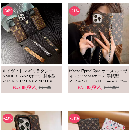
-36%
-21%
ルイヴィトン ギャラクシー
iphone17pro/16pro ケース ルイヴ
S24ULRTA-S20けーす 財布型 ル
ィトン iphoneケース 手帳型 ア
イビトン GALAXY NOTE20
イフォン15plus/14 promaxカバー
ULTRA/NOTE10スマホケース
人気ブランド 女子 Iphone13ケ
¥6,288(税込)
¥9,800
¥7,880(税込)
¥10,000
ストラップ付き LV
ース 手帳 型 ヴィトン風 iphone
IPHONE17PRO/16 PRO MAX/15
ケース ショルダーチェーン付き
PLUSカバー 男女 高品質 送料
無料
-23%
-31%