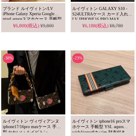
ブランド ルイヴィトン/LV
ルイヴィトン GALAXY S10 -
iPhone Galaxy Xperia Google
S24ULTRAケース カード入れ
pixel aquosスマホケース 手帳型
LV IPHONE16 PRO MAX
財布付き 全機種対応 ケース
iphone17スマホケース 財布付き
¥6,800(税込)
¥9,800
¥6,188(税込)
¥8,780
グッチ ギャラクシーs23 s22 s21
s10 plusカバー メンズ レディー
ス 高品質
-38%
-23%
ルイヴィトン ヴィヴィアンヌ
ルイヴィトン iphone16 proスマ
iphone17/16pro maxケース 手帳
ホケース 手帳型 YSL aquos
型 かわいい ルイビトン
wish4/sense8カバー 財布付き