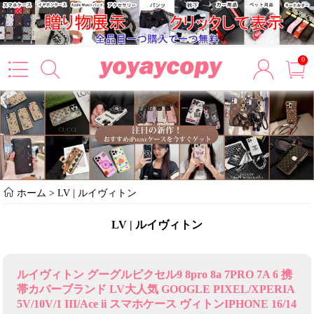
0
ホーム
>
LV | ルイヴィトン
LV | ルイヴィトン
ルイヴィトン グーグルピクセル9 8pro 8a 7PRO 7A 6 携
帯カバーブランド LV大人気 GOOGLE PIXEL/XPERIA
5V/10V/1 III/Ace ii スマホケース ヴィトンIPHONE 16/14