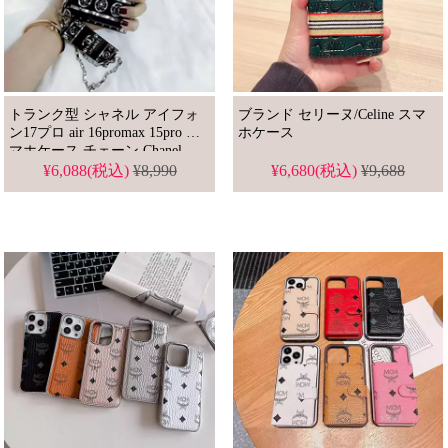
トランク型 シャネル アイフォ
ブランド セリーヌ/Celine スマ
ン17プロ air 16promax 15pro ス
ホケース
マホケース チェーン Chanel
iphone16/17promaxカバー ファ
¥6,088(税込)
¥8,990
¥6,680(税込)
¥9,688
ッション ブランドコピー