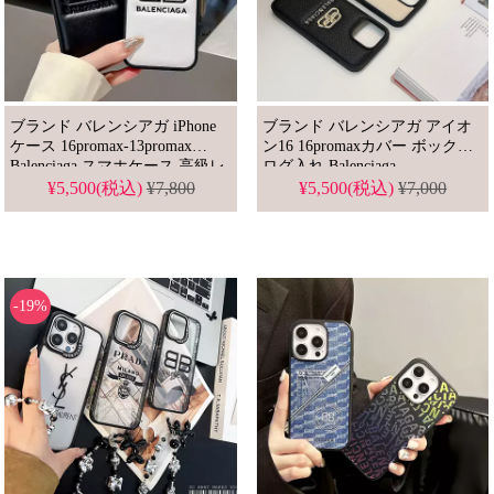
ブランド バレンシアガ iPhone
ブランド バレンシアガ アイオ
ケース 16promax-13promax
ン16 16promaxカバー ボックス
Balenciaga スマホケース 高級レ
ログ入れ Balenciaga
ザー 男女 ペアルック
iphone16/15/14/13/12 スマホケー
¥5,500(税込)
¥7,800
¥5,500(税込)
¥7,000
ス レザー調 ホットスタンプ加
工レザーパターン
-19%