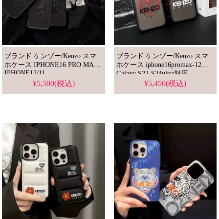
ブランド ケンゾー/Kenzo スマ
ブランド ケンゾー/Kenzo スマ
ホケース IPHONE16 PRO MAX-
ホケース iphone16promax-12
IPHONE12/11
Galaxy S22-S24ultra対応
¥5,500(税込)
¥5,450(税込)