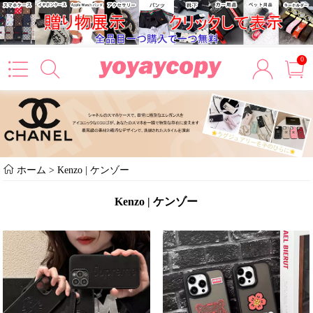
0
ホーム
>
Kenzo | ケンゾー
Kenzo | ケンゾー