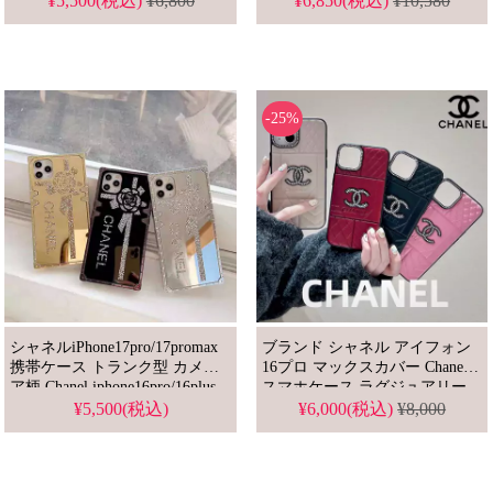
¥5,500(税込)
¥6,800
¥6,850(税込)
¥10,580
16PRO/16 PLUS/15 PRO
アイフォーン15 13 12 11プロ
MAX/14/13/12ジャケットけーす
max 手帳 けーす ストラップ式
ソフト保護 大人気新作
-25%
シャネルiPhone17pro/17promax
ブランド シャネル アイフォン
携帯ケース トランク型 カメリ
16プロ マックスカバー Chanel
ア柄 Chanel iphone16pro/16plus
スマホケース ラグジュアリー
ケース ダイヤモンド付き 四角
iphoneケース 芸能人愛用
¥5,500(税込)
¥6,000(税込)
¥8,000
保護 耐衝撃 iphone15pro/14/13
TPU カバー 鏡面 キラキラ オト
ナ女子 高級 コーデ