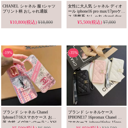
CHANEL シャネル 服 tシャツ
女性に大人気 シャネル ディオ
プリント柄 おしゃれ通販
ール iphone16 pro max/17proケー
ス 清楚系 おしゃれ chanel dior
アイフォン カバー16/16 plus/15
¥10,800(税込)
¥18,800
¥5,500(税込)
¥7,000
promax/14/13/12
-19%
-35%
ブランド シャネル Chanel
ブランド シャネルケース
Iphone17/16スマホケース お洒
IPHONE17 16promax Chanel ス
落 女性 イヴサンローラン YSL
マホケース iphone16plus 15pro
アイホンカバー IPHONE
14promax 手帳 型 ハイブランド