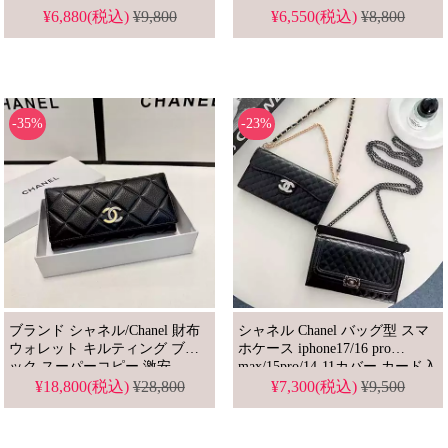
ン ケース
promaxスマホケース ストラッ
¥6,880(税込)
¥9,800
¥6,550(税込)
¥8,800
16pro/15promax/14plus/13 pro携
プ付き ハイブランド ギャラク
帯カバー レディース 女性 カー
シーgalaxy
ド入れ 小銭入れ
s24ultra/s25/s10plus/Xperia/Aquos
用保護かばー 全機種対応 ケー
ス
-35%
-23%
ブランド シャネル/Chanel 財布
シャネル Chanel バッグ型 スマ
ウォレット キルティング ブラ
ホケース iphone17/16 pro
ック スーパーコピー 激安
max/15pro/14-11カバー カード入
れ 鏡付き ブランドコピー
¥18,800(税込)
¥28,800
¥7,300(税込)
¥9,500