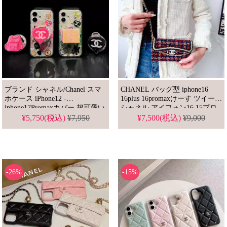
ブランド シャネル/Chanel スマ
CHANEL バッグ型 iphone16
ホケース iPhone12 -
16plus 16promaxけーす ツイード
iphone17Promaxカバー 超可愛い
シャネル アイフォン16 15プロ
機能支え
マックス 14pro 13 12携帯ケース
¥5,750(税込)
¥7,950
¥7,500(税込)
¥9,000
斜めがけ おしゃれ 財布付き チ
ェーン付き レディース向け セ
レブ風
-26%
-15%