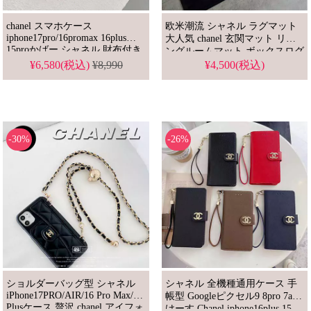
chanel スマホケース
欧米潮流 シャネル ラグマット
iphone17pro/16promax 16plus
大人気 chanel 玄関マット リビ
15proかばー シャネル 財布付き
ングルームマット ボックスログ
ケース アイフォン16 14プロマ
Dior バーバリー ベッドルーム
¥6,580(税込)
¥8,990
¥4,500(税込)
ックス 13 12 11携帯カバー ハイ
マット キッチンマット バスマ
ブランド ショルダー式 カード
ット 高品質 送料無料
入れ レディース向け スタイリ
ッシュ 大人気
-30%
-26%
ショルダーバッグ型 シャネル
シャネル 全機種通用ケース 手
iPhone17PRO/AIR/16 Pro Max/16
帳型 Googleピクセル9 8pro 7a 6
Plusケース 贅沢 chanel アイフォ
けーす Chanel iphone16plus 15