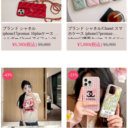
ブランド シャネル
ブランド シャネル/Chanel スマ
iphone17promax 16plusケース シ
ホケース iphone17promax-
ョルダー Chanel アイフォン16
iphone12携帯カバー スタイリッ
15プロ 16plus スマホケース チ
シュ 高級感 小銭いれ レザーケ
¥6,580(税込)
¥8,880
¥5,880(税込)
¥6,900
ェーン付き カード収納 セレブ
ース
愛用
-43%
-21%