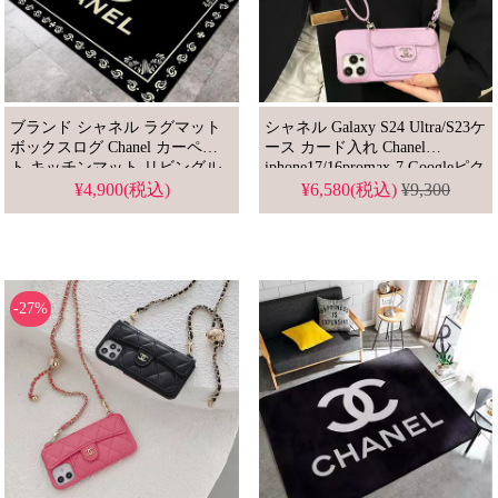
ブランド シャネル ラグマット
シャネル Galaxy S24 Ultra/S23ケ
ボックスログ Chanel カーペッ
ース カード入れ Chanel
ト キッチンマット リビングル
iphone17/16promax-7 Googleピク
ームマット 滑り止め 室内ラグ
セル9 スマホケース ショルダー
¥4,900(税込)
¥6,580(税込)
¥9,300
多用途
シャネル pixel9pro 8a 7携帯カバ
ー S10 S24ultra note10-
note20ultra Pixel 6 - Pixel 9Pro
-27%