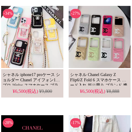
-34%
-27%
シャネル iphone17 proケース シ
シャネル Chanel Galaxy Z
ョルダー Chanel アイフォン16
Flip6/Z Fold 6 スマホケース カ
プロ 16plus スマホケース ブラ
ード入れ 折り畳み ブランド 携
ンド カード収納 女子 おしゃれ
帯カバー ファッション感 エナ
¥6,500(税込)
¥9,800
¥6,500(税込)
¥8,888
通販
メル革
-28%
-17%